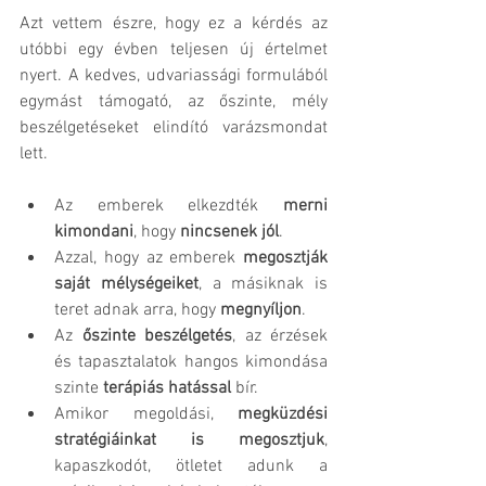
Azt vettem észre, hogy ez a kérdés az 
utóbbi egy évben teljesen új értelmet 
nyert. A kedves, udvariassági formulából 
egymást támogató, az őszinte, mély 
beszélgetéseket elindító varázsmondat 
lett. 
Az emberek elkezdték 
merni 
kimondani
, hogy 
nincsenek jól
. 
Azzal, hogy az emberek 
megosztják 
saját mélységeiket
, a másiknak is 
teret adnak arra, hogy 
megnyíljon
. 
Az 
őszinte beszélgetés
, az érzések 
és tapasztalatok hangos kimondása 
szinte 
terápiás hatással
 bír. 
Amikor megoldási, 
megküzdési 
stratégiáinkat is megosztjuk
, 
kapaszkodót, ötletet adunk a 