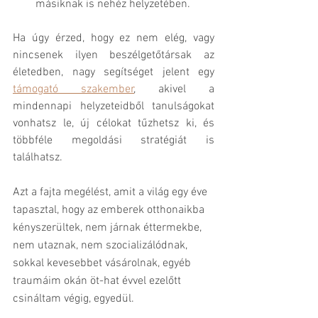
másiknak is nehéz helyzetében. 
Ha úgy érzed, hogy ez nem elég, vagy 
nincsenek ilyen beszélgetőtársak az 
életedben, nagy segítséget jelent egy 
támogató szakember
, akivel a 
mindennapi helyzeteidből tanulságokat 
vonhatsz le, új célokat tűzhetsz ki, és 
többféle megoldási stratégiát is 
találhatsz.
Azt a fajta megélést, amit a világ egy éve 
tapasztal, hogy az emberek otthonaikba 
kényszerültek, nem járnak éttermekbe, 
nem utaznak, nem szocializálódnak, 
sokkal kevesebbet vásárolnak, egyéb 
traumáim okán öt-hat évvel ezelőtt 
csináltam végig, egyedül. 