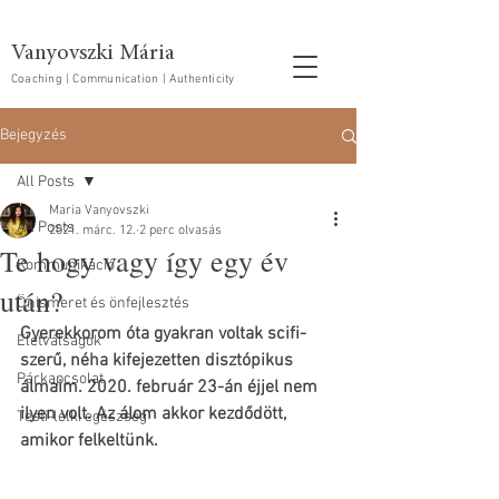
Vanyovszki Mária
Coaching | Communication | Authenticity
Bejegyzés
All Posts
Maria Vanyovszki
All Posts
2021. márc. 12.
2 perc olvasás
Te hogy vagy így egy év
Kommunikáció
után?
Önismeret és önfejlesztés
Gyerekkorom óta gyakran voltak scifi-
Életválságok
szerű, néha kifejezetten disztópikus 
Párkapcsolat
álmaim. 2020. február 23-án éjjel nem 
ilyen volt. Az álom akkor kezdődött, 
Testi-lelki egészség
amikor felkeltünk.