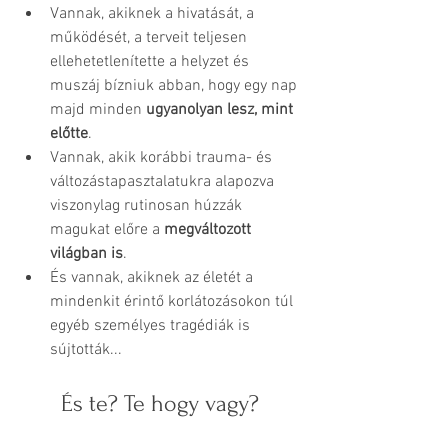
Vannak, akiknek a hivatását, a 
működését, a terveit teljesen 
ellehetetlenítette a helyzet és 
muszáj bízniuk abban, hogy egy nap 
majd minden 
ugyanolyan lesz, mint 
előtte
. 
Vannak, akik korábbi trauma- és 
változástapasztalatukra alapozva 
viszonylag rutinosan húzzák 
magukat előre a 
megváltozott 
világban is
. 
És vannak, akiknek az életét a 
mindenkit érintő korlátozásokon túl 
egyéb személyes tragédiák is 
sújtották...
És te? Te hogy vagy?