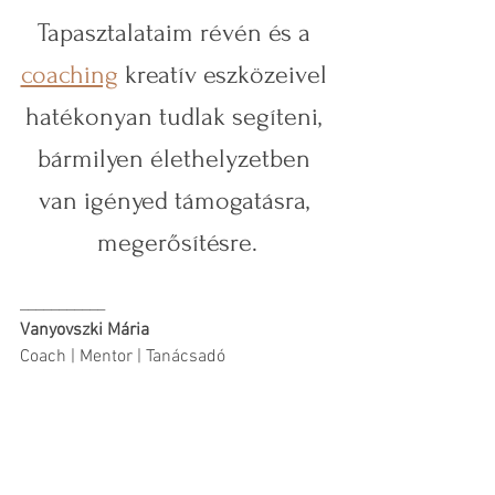
Tapasztalataim révén és a 
coaching
 kreatív eszközeivel 
hatékonyan tudlak segíteni, 
bármilyen élethelyzetben 
van igényed támogatásra, 
megerősítésre.
___________
Vanyovszki Mária 
Coach | Mentor | Tanácsadó 
vanyovszkimaria.hu
maria.vanyovszki@gmail.com
+36306042901