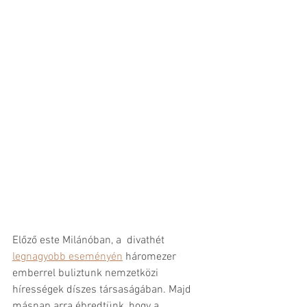
Előző este Milánóban, a  divathét 
legnagyobb eseményén
 háromezer 
emberrel buliztunk nemzetközi 
hírességek díszes társaságában. Majd 
másnap arra ébredtünk, hogy a 