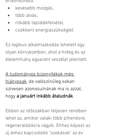
értelmezhető:
kevesebb mozgás,
több alvás,
ritkább táplálékfelvétel,
csökkent energiaszükséglet.
Ez logikus alkalmazkodás lehetett egy 
olyan környezetben, ahol a hideg és az 
élelemhiány egyaránt veszélyt jelentett.
A tudományos bizonyítékok még 
hiányosak
, de valószínűleg sokan 
szívesen azonosulnának ma is azzal, 
hogy 
a januárt inkább átaludnák
.
Ebben az időszakban teljesen rendben 
lehet az, amikor valaki több pihenésre, 
regenerálódásra vágyik. Ehhez képest az 
új évhez kapcsolódó "szokások" az év 