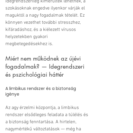
idegrendszerileg kimerültek lehetnek, a 
szokásoknak engedve ilyenkor várják el 
maguktól a nagy fogadalmak tételét. Ez 
könnyen vezethet további stresszhez, 
kifáradáshoz, és a kiélezett vírusos 
helyzetekben gyakori 
megbetegedésekhez is.
Miért nem működnek az újévi 
fogadalmak? — Idegrendszeri 
és pszichológiai háttér
A limbikus rendszer és a biztonság 
igénye
Az agy érzelmi központja, a limbikus 
rendszer elsődleges feladata a túlélés és 
a biztonság fenntartása. A hirtelen, 
nagymértékű változtatások — még ha 