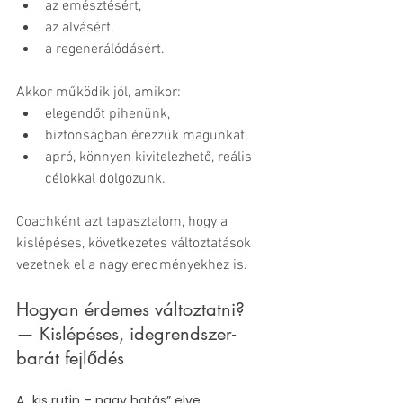
az emésztésért,
az alvásért,
a regenerálódásért.
Akkor működik jól, amikor:
elegendőt pihenünk,
biztonságban érezzük magunkat,
apró, könnyen kivitelezhető, reális 
célokkal dolgozunk.
Coachként azt tapasztalom, hogy a 
kislépéses, következetes változtatások 
vezetnek el a nagy eredményekhez is.
Hogyan érdemes változtatni? 
— Kislépéses, idegrendszer-
barát fejlődés
A „kis rutin – nagy hatás” elve