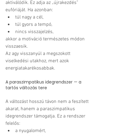
aktiválódik. Ez adja az „újrakezdés” 
eufóriáját. Ha azonban:
túl nagy a cél,
túl gyors a tempó,
nincs visszajelzés,
akkor a motiváció természetes módon 
visszaesik. 
Az agy visszanyúl a megszokott 
viselkedési utakhoz, mert azok 
energiatakarékosabbak.
A paraszimpatikus idegrendszer — a 
tartós változás tere
A változást hosszú távon nem a feszített 
akarat, hanem a paraszimpatikus 
idegrendszer támogatja. Ez a rendszer 
felelős:
a nyugalomért,