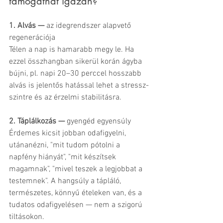
támogathat igazán?
1. Alvás —
 az idegrendszer alapvető 
regenerációja
Télen a nap is hamarabb megy le. Ha 
ezzel összhangban sikerül korán ágyba 
bújni, pl. napi 20–30 perccel hosszabb 
alvás is jelentős hatással lehet a stressz-
szintre és az érzelmi stabilitásra.
2. Táplálkozás —
 gyengéd egyensúly
Érdemes kicsit jobban odafigyelni, 
utánanézni, "mit tudom pótolni a 
napfény hiányát", "mit készítsek 
magamnak", "mivel teszek a legjobbat a 
testemnek". A hangsúly a tápláló, 
természetes, könnyű ételeken van, és a 
tudatos odafigyelésen — nem a szigorú 
tiltásokon.