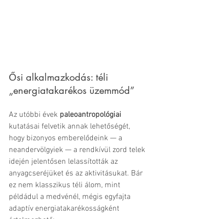
Ősi alkalmazkodás: téli 
„energiatakarékos üzemmód”
Az utóbbi évek 
paleoantropológiai
kutatásai felvetik annak lehetőségét, 
hogy bizonyos emberelődeink — a 
neandervölgyiek — a rendkívül zord telek 
idején jelentősen lelassították az 
anyagcseréjüket és az aktivitásukat. Bár 
ez nem klasszikus téli álom, mint 
példádul a medvénél, mégis egyfajta 
adaptív energiatakarékosságként 