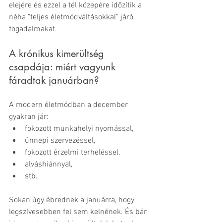
elejére és ezzel a tél közepére időzítik a 
néha "teljes életmódváltásokkal" járó 
fogadalmakat.
A krónikus kimerültség 
csapdája: miért vagyunk 
fáradtak januárban?
A modern életmódban a december 
gyakran jár:
fokozott munkahelyi nyomással,
ünnepi szervezéssel,
fokozott érzelmi terheléssel,
alváshiánnyal,
stb.
Sokan úgy ébrednek a januárra, hogy 
legszívesebben fel sem kelnének. És bár 