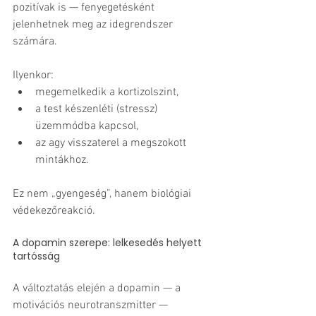
pozitívak is — fenyegetésként 
jelenhetnek meg az idegrendszer 
számára.
Ilyenkor:
megemelkedik a kortizolszint,
a test készenléti (stressz) 
üzemmódba kapcsol,
az agy visszaterel a megszokott 
mintákhoz.
Ez nem „gyengeség”, hanem biológiai 
védekezőreakció.
A dopamin szerepe: lelkesedés helyett 
tartósság
A változtatás elején a dopamin — a 
motivációs neurotranszmitter — 