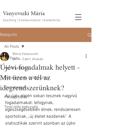
Vanyovszki Mária
Coaching | Communication | Authenticity
Bejegyzés
All Posts
Maria Vanyovszki
All Posts
jan. 4.
3 perc olvasás
Újévi fogadalmak helyett -
Kommunikáció
Mit üzen a tél az
Önismeret és önfejlesztés
idegrendszerünknek?
Életválságok
Az újév elején sokan tesznek nagyívű 
Párkapcsolat
fogadalmakat: lefogynak, 
Testi-lelki egészség
egészségesebben élnek, rendszeresen 
sportolnak, „új életet kezdenek”. A 
statisztikák szerint azonban az újévi 