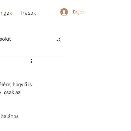
Bejelentkezés
ingek
Írások
solat
ére, hogy ő is 
, csak az 
ltalános 