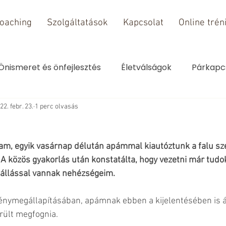
oaching
Szolgáltatások
Kapcsolat
Online trén
Önismeret és önfejlesztés
Életválságok
Párkapc
22. febr. 23.
1 perc olvasás
am, egyik vasárnap délután apámmal kiautóztunk a falu szél
 A közös gyakorlás után konstatálta, hogy vezetni már tudok
gállással vannak nehézségeim.
ténymegállapításában, apámnak ebben a kijelentésében is á
rült megfognia.