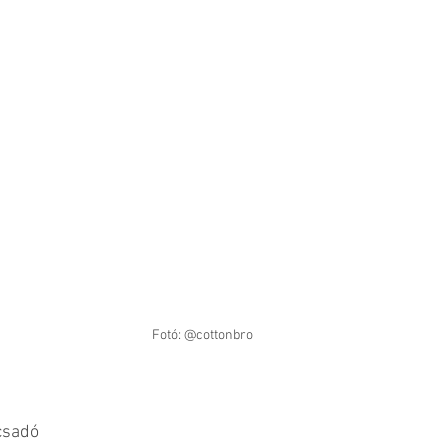
Fotó: @cottonbro 
csadó 