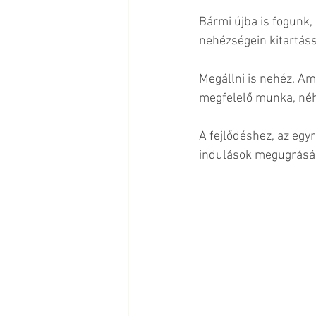
Bármi újba is fogunk,
nehézségein kitartáss
Megállni is nehéz. Am
megfelelő munka, néh
A fejlődéshez, az egyr
indulások megugrásán 