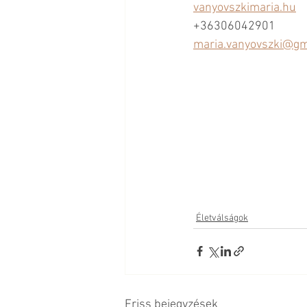
vanyovszkimaria.hu
+36306042901
maria.vanyovszki@gm
Életválságok
Friss bejegyzések