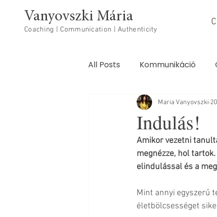
Vanyovszki Mária
C
Coaching | Communication | Authenticity
All Posts
Kommunikáció
Testi-lelki egészség
Maria Vanyovszki
20
Indulás!
Amikor vezetni tanult
megnézze, hol tartok.
elindulással és a me
Mint annyi egyszerű 
életbölcsességet sike