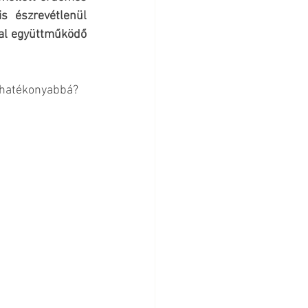
s észrevétlenül 
al együttműködő 
t hatékonyabbá?