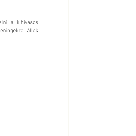
ni a kihívásos 
ningekre állok 