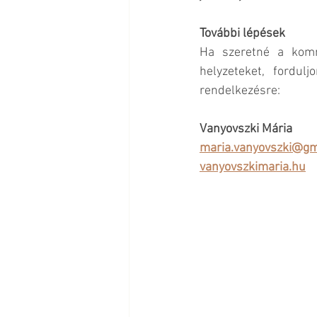
További lépések
Ha szeretné a kommu
helyzeteket, fordul
rendelkezésre:
Vanyovszki Mária
maria.vanyovszki@gm
vanyovszkimaria.hu