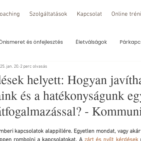
oaching
Szolgáltatások
Kapcsolat
Online trén
Önismeret és önfejlesztés
Életválságok
Párkapc
25. jan. 20.
2 perc olvasás
ések helyett: Hogyan javíth
aink és a hatékonyságunk eg
átfogalmazással? - Kommun
beri kapcsolatok alappillére. Egyetlen mondat, vagy akár 
éppen rombolni a kapcsolatokat. A 
zárt és nyílt kérdések
 