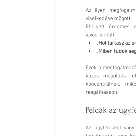
Az ilyen megfogalma
viselkedése mögött.
Ehelyett érdemes o
jövőorientált:
„Hol tartasz az a
„Miben tudok seg
Ezek a megfogalmazá
közös megoldás fel
koncentrálnak, mik
reagálhasson.
Példák az ügy
Az ügyfelekkel vagy