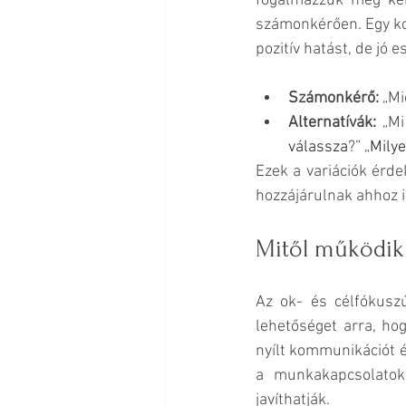
fogalmazzuk meg kér
számonkérően. Egy ko
pozitív hatást, de jó e
Számonkérő:
 „Mi
Alternatívák:
 „Mi
válassza
?” „
Milye
Ezek a variációk érde
hozzájárulnak ahhoz 
Mitől működik
Az ok- és célfókusz
lehetőséget arra, hog
nyílt kommunikációt é
a munkakapcsolatok
javíthatják.