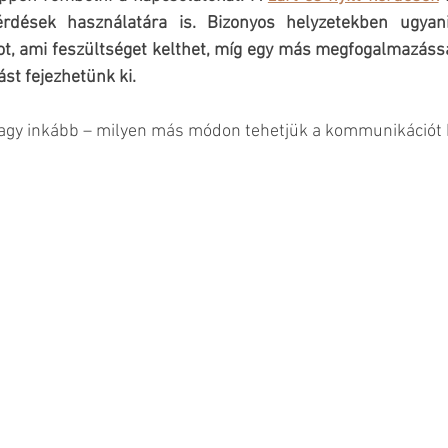
kérdések használatára is. Bizonyos helyzetekben ugyani
tot, ami feszültséget kelthet, míg egy más megfogalmazáss
st fejezhetünk ki.
 Vagy inkább – milyen más módon tehetjük a kommunikáció