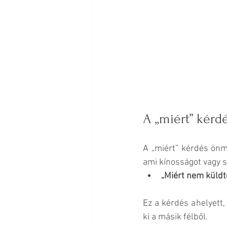
A „miért” kér
A „miért” kérdés önm
ami kínosságot vagy s
„Miért nem küldt
Ez a kérdés ahelyett,
ki a másik félből. 