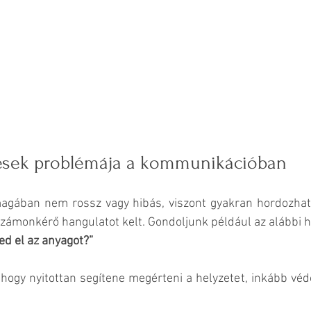
dések problémája a kommunikációban
agában nem rossz vagy hibás, viszont gyakran hordozhat o
zámonkérő hangulatot kelt. Gondoljunk például az alábbi h
ed el az anyagot?”
 hogy nyitottan segítene megérteni a helyzetet, inkább védő