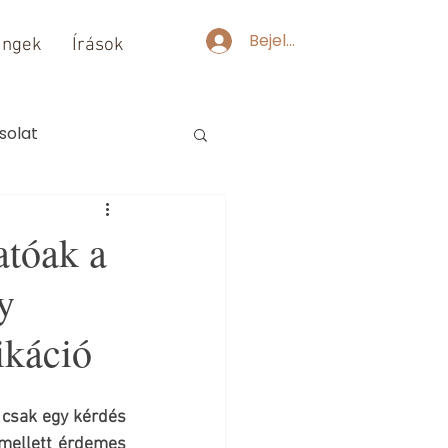
Bejelentkezés
ingek
Írások
solat
atóak a
y
ikáció
csak egy kérdés 
mellett érdemes 