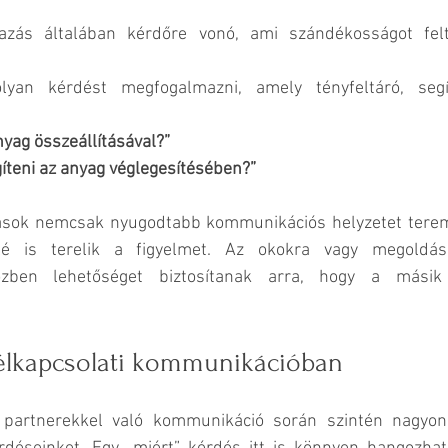
zás általában kérdőre vonó, ami szándékosságot felt
lyan kérdést megfogalmazni, amely tényfeltáró, seg
nyag összeállításával?”
íteni az anyag véglegesítésében?”
sok nemcsak nyugodtabb kommunikációs helyzetet terem
é is terelik a figyelmet. Az okokra vagy megoldási
özben lehetőséget biztosítanak arra, hogy a másik 
félkapcsolati kommunikációban
 partnerekkel való kommunikáció során szintén nagyon 