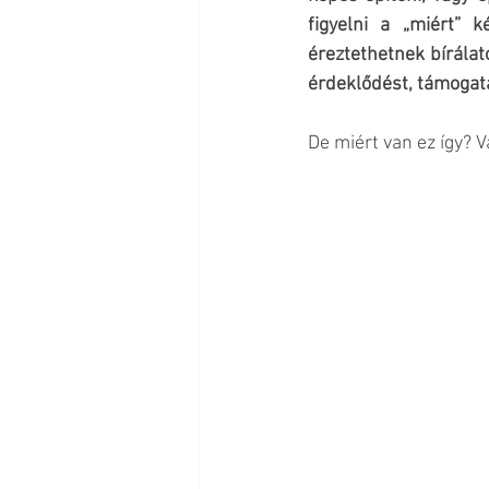
figyelni a „miért” 
éreztethetnek bírála
érdeklődést, támogatá
De miért van ez így?