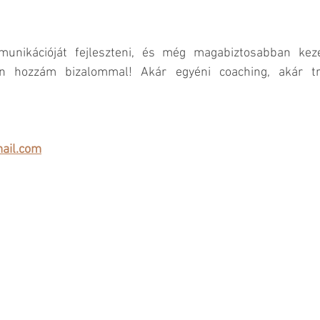
nikációját fejleszteni, és még magabiztosabban kezel
jon hozzám bizalommal! Akár egyéni coaching, akár tré
ail.com