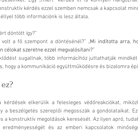
déseinket. Egy „miért” kérdés itt is könnyen hangozhat
nstruktív kérdés ezzel szemben nemcsak a kapcsolat minő
séllyel több információnk is lesz általa.
ért döntött így?”
 volt a fő szempont a döntésénél?” „
Mi indította arra, ho
n célokat szeretne ezzel megvalósítani?
”
klődést sugallnak, több informácihóz juttathatják mindkét 
is, hogy a kommunikáció együttműködésre és bizalomra épü
 ez?
ú kérdések elkerülik a felesleges védőreakciókat, mikö
y a beszélgetés szereplői megosszák a gondolataikat. Ezz
s a konstruktív megoldások keresését. Az ilyen apró, tudat
 eredményességét és az emberi kapcsolatok minőségét