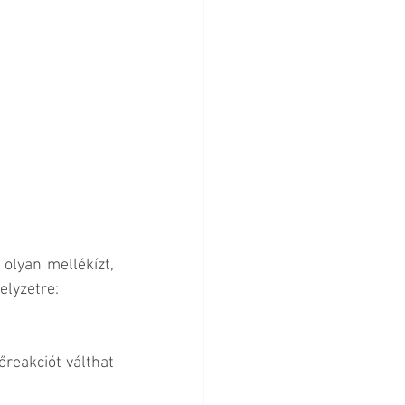
lyan mellékízt, 
elyzetre:
reakciót válthat 