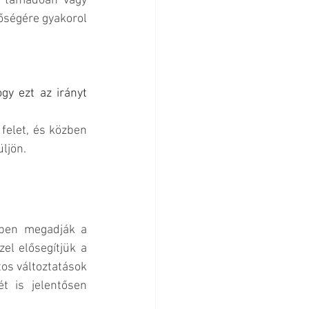
 támadóan vagy 
ségére gyakorol 
gy ezt az irányt 
felet, és közben 
ljön.
zben megadják a 
el elősegítjük a 
os változtatások 
 is jelentősen 