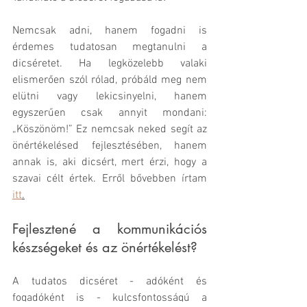
Nemcsak adni, hanem fogadni is 
érdemes tudatosan megtanulni a 
dicséretet. Ha legközelebb valaki 
elismerően szól rólad, próbáld meg nem 
elütni vagy lekicsinyelni, hanem 
egyszerűen csak annyit mondani: 
„Köszönöm!” Ez nemcsak neked segít az 
önértékelésed fejlesztésében, hanem 
annak is, aki dicsért, mert érzi, hogy a 
szavai célt értek. Erről bővebben írtam 
itt
.
Fejlesztené a kommunikációs 
készségeket és az önértékelést?
A tudatos dicséret - adóként és 
fogadóként is - kulcsfontosságú a 