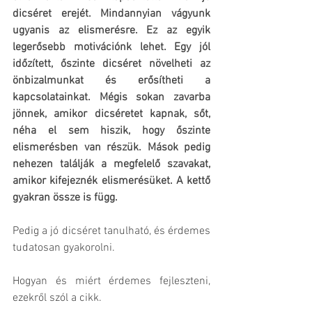
dicséret erejét. Mindannyian vágyunk 
ugyanis az elismerésre. Ez az egyik 
legerősebb motivációnk lehet. Egy jól 
időzített, őszinte dicséret növelheti az 
önbizalmunkat és erősítheti a 
kapcsolatainkat. Mégis sokan zavarba 
jönnek, amikor dicséretet kapnak, sőt, 
néha el sem hiszik, hogy őszinte 
elismerésben van részük. Mások pedig 
nehezen találják a megfelelő szavakat, 
amikor kifejeznék elismerésüket. A kettő 
gyakran össze is függ. 
Pedig a jó dicséret tanulható, és érdemes 
tudatosan gyakorolni. 
Hogyan és miért érdemes fejleszteni, 
ezekről szól a cikk.