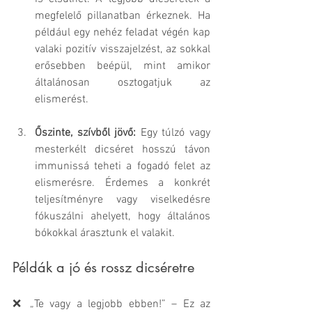
megfelelő pillanatban érkeznek. Ha 
például egy nehéz feladat végén kap 
valaki pozitív visszajelzést, az sokkal 
erősebben beépül, mint amikor 
általánosan osztogatjuk az 
elismerést. 
Őszinte, szívből jövő: 
Egy túlzó vagy 
mesterkélt dicséret hosszú távon 
immunissá teheti a fogadó felet az 
elismerésre. Érdemes a konkrét 
teljesítményre vagy viselkedésre 
fókuszálni ahelyett, hogy általános 
bókokkal árasztunk el valakit.
Példák a jó és rossz dicséretre
❌ „Te vagy a legjobb ebben!” – Ez az 