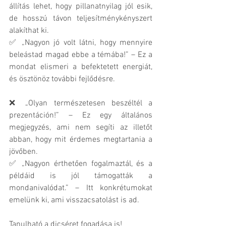
állítás lehet, hogy pillanatnyilag jól esik, 
de hosszú távon teljesítménykényszert 
alakíthat ki.
✅ „Nagyon jó volt látni, hogy mennyire 
beleástad magad ebbe a témába!” – Ez a 
mondat elismeri a befektetett energiát, 
és ösztönöz további fejlődésre.
❌ „Olyan természetesen beszéltél a 
prezentáción!” – Ez egy általános 
megjegyzés, ami nem segíti az illetőt 
abban, hogy mit érdemes megtartania a 
jövőben.
✅ „Nagyon érthetően fogalmaztál, és a 
példáid is jól támogatták a 
mondanivalódat.” – Itt konkrétumokat 
emelünk ki, ami visszacsatolást is ad.
Tanulható a dicséret fogadása is!