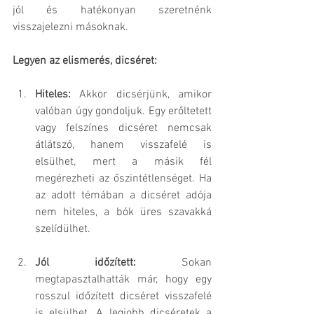
jól és hatékonyan szeretnénk 
visszajelezni másoknak.
Legyen az elismerés, dicséret:
Hiteles: 
Akkor dicsérjünk, amikor 
valóban úgy gondoljuk. Egy erőltetett 
vagy felszínes dicséret nemcsak 
átlátszó, hanem visszafelé is 
elsülhet, mert a másik fél 
megérezheti az őszintétlenséget. Ha 
az adott témában a dicséret adója 
nem hiteles, a bók üres szavakká 
szelídülhet.
Jól időzített: 
Sokan 
megtapasztalhatták már, hogy egy 
rosszul időzített dicséret visszafelé 
is elsülhet. A legjobb dicséretek a 