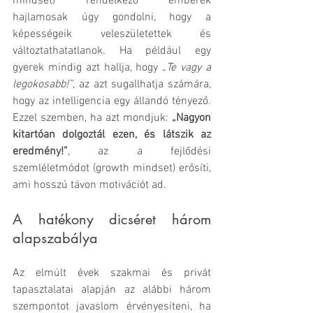
mindset) rendelkező emberek 
hajlamosak úgy gondolni, hogy a 
képességeik veleszületettek és 
változtathatatlanok. Ha például egy 
gyerek mindig azt hallja, hogy 
„Te vagy a 
legokosabb!”
, az azt sugallhatja számára, 
hogy az intelligencia egy állandó tényező. 
Ezzel szemben, ha azt mondjuk: 
„Nagyon 
kitartóan dolgoztál ezen, és látszik az 
eredmény!”
, az a fejlődési 
szemléletmódot (growth mindset) erősíti, 
ami hosszú távon motivációt ad.
A hatékony dicséret három 
alapszabálya
Az elmúlt évek szakmai és privát 
tapasztalatai alapján az alábbi három 
szempontot javaslom érvényesíteni, ha 