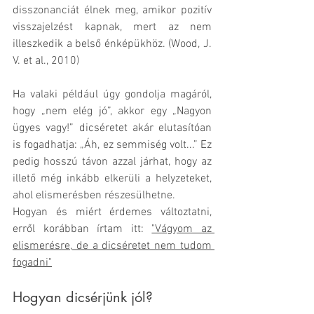
disszonanciát élnek meg, amikor pozitív 
visszajelzést kapnak, mert az nem 
illeszkedik a belső énképükhöz. (Wood, J. 
V. et al., 2010)
Ha valaki például úgy gondolja magáról, 
hogy „nem elég jó”, akkor egy „Nagyon 
ügyes vagy!” dicséretet akár elutasítóan 
is fogadhatja: „Áh, ez semmiség volt...” Ez 
pedig hosszú távon azzal járhat, hogy az 
illető még inkább elkerüli a helyzeteket, 
ahol elismerésben részesülhetne.
Hogyan és miért érdemes változtatni, 
erről korábban írtam itt: 
"Vágyom az 
elismerésre, de a dicséretet nem tudom 
fogadni"
Hogyan dicsérjünk jól?