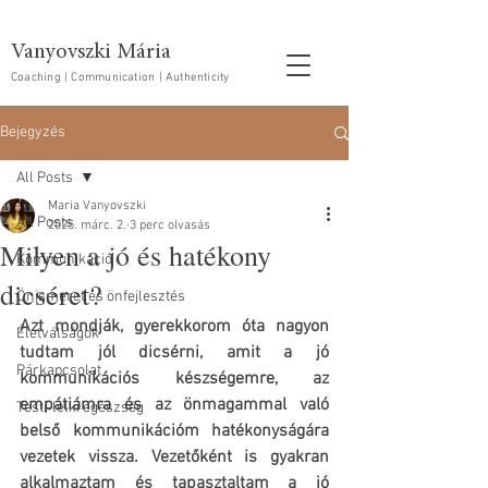
Vanyovszki Mária
Coaching | Communication | Authenticity
Bejegyzés
All Posts
Maria Vanyovszki
All Posts
2025. márc. 2.
3 perc olvasás
Milyen a jó és hatékony
Kommunikáció
dicséret?
Önismeret és önfejlesztés
Azt mondják, gyerekkorom óta nagyon 
Életválságok
tudtam jól dicsérni, amit a jó 
Párkapcsolat
kommunikációs készségemre, az 
empátiámra és az önmagammal való 
Testi-lelki egészség
belső kommunikációm hatékonyságára 
vezetek vissza. Vezetőként is gyakran 
alkalmaztam és tapasztaltam a jó 