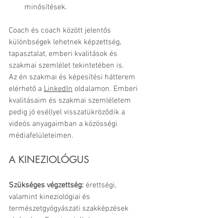
minősítések.
Coach és coach között jelentős 
különbségek lehetnek képzettség, 
tapasztalat, emberi kvalitások és 
szakmai szemlélet tekintetében is. 
Az én szakmai és képesítési hátterem 
elérhető a 
LinkedIn
 oldalamon. Emberi 
kvalitásaim és szakmai szemléletem 
pedig jó eséllyel visszatükröződik a 
videós anyagaimban a közösségi 
médiafelületeimen.
A KINEZIOLÓGUS
Szükséges végzettség:
 érettségi, 
valamint kineziológiai és 
természetgyógyászati szakképzések 