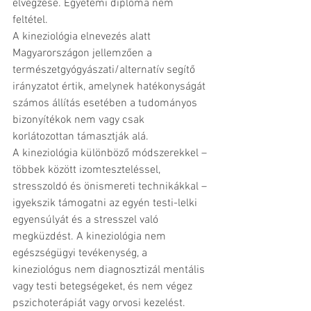
elvégzése. Egyetemi diploma nem 
feltétel.
A kineziológia elnevezés alatt 
Magyarországon jellemzően a 
természetgyógyászati/alternatív segítő 
irányzatot értik, amelynek hatékonyságát 
számos állítás esetében a tudományos 
bizonyítékok nem vagy csak 
korlátozottan támasztják alá.
A kineziológia különböző módszerekkel – 
többek között izomteszteléssel, 
stresszoldó és önismereti technikákkal – 
igyekszik támogatni az egyén testi-lelki 
egyensúlyát és a stresszel való 
megküzdést. A kineziológia nem 
egészségügyi tevékenység, a 
kineziológus nem diagnosztizál mentális 
vagy testi betegségeket, és nem végez 
pszichoterápiát vagy orvosi kezelést.