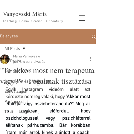
Vanyovszki Mária
Coaching | Communication | Authenticity
Bejegyzés
All Posts
Maria Vanyovszki
All Posts
jún. 6.
4 perc olvasás
"Te akkor most nem terapeuta
Kommunikáció
vagy?" - Fogalmak tisztázása
Önismeret és önfejlesztés
Egyik Instagram videóm alatt azt 
Életválságok
kérdezte nemrég valaki, hogy "
Akkor most 
Párkapcsolat
etológia vagy pszichoterapeuta?" Meg az 
is gyakran előfordul, hogy 
Testi-lelki egészség
pszichológussal vagy pszichiáterrel 
állítanak párhuzamba. Bár korábban 
írtam már arról, 
kinek ajánlott a coach
, 