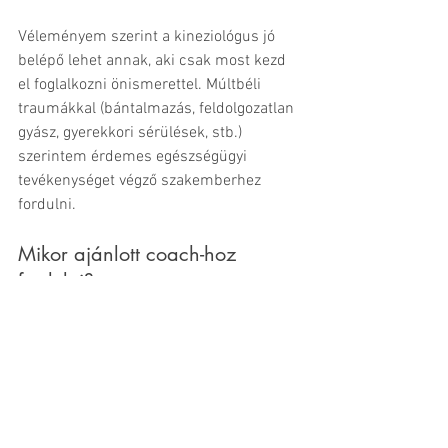
Véleményem szerint a kineziológus jó 
belépő lehet annak, aki csak most kezd 
el foglalkozni önismerettel. Múltbéli 
traumákkal (bántalmazás, feldolgozatlan 
gyász, gyerekkori sérülések, stb.) 
szerintem érdemes egészségügyi 
tevékenységet végző szakemberhez 
fordulni.
Mikor ajánlott coach-hoz 
fordulni?
Amikor életed bármely területén 
változtatni, fejlődni szeretnél.
Ahogy fentebb írtam, coach és coach 