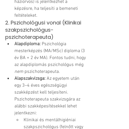
háziorvos) is jelentkezhet a 
képzésre, ha teljesíti a bemeneti 
feltételeket.
2. Pszichológusi vonal (Klinikai 
szakpszichológus-
pszichoterapeuta)
Alapdiploma:
 Pszichológia 
mesterképzés (MA/MSc) diploma (3 
év BA + 2 év MA). Fontos tudni, hogy 
az alapdiplomás pszichológus még 
nem
 pszichoterapeuta.
Alapszakvizsga:
 Az egyetem után 
egy 3–4 éves egészségügyi 
szakképzést kell teljesíteni. 
Pszichoterapeuta szakvizsgára az 
alábbi szakképesítésekkel lehet 
jelentkezni:
Klinikai és mentálhigiéniai 
szakpszichológus (felnőtt vagy 