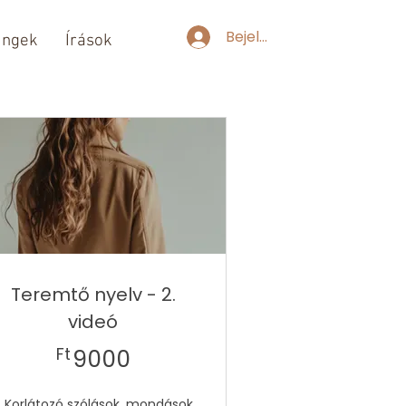
Bejelentkezés
ingek
Írások
Teremtő nyelv - 2.
videó
9000Ft
Ft
9000
. Korlátozó szólások, mondások,