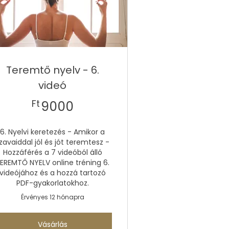
Teremtő nyelv - 6.
videó
9000Ft
Ft
9000
6. Nyelvi keretezés - Amikor a
zavaiddal jól és jót teremtesz -
Hozzáférés a 7 videóból álló
EREMTŐ NYELV online tréning 6.
videójához és a hozzá tartozó
PDF-gyakorlatokhoz.
Érvényes 12 hónapra
Vásárlás