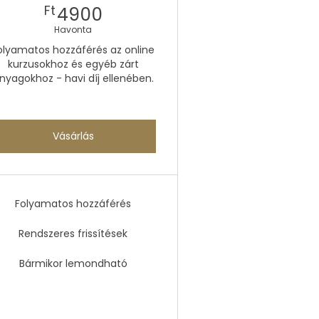
4900Ft
Ft
4900
Havonta
olyamatos hozzáférés az online
kurzusokhoz és egyéb zárt
nyagokhoz - havi díj ellenében.
Vásárlás
Folyamatos hozzáférés
Rendszeres frissítések
Bármikor lemondható