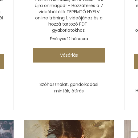
újra önmagad! - Hozzáférés a 7
e
g
videóból álló TEREMTŐ NYELV
ól
online tréning 1. videójához és a
hozzá tartozó PDF-
gyakorlatokhoz.
o
Érvényes 12 hónapra
Vásárlás
Szóhasználat, gondolkodási
H
minták, átírás