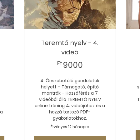
Teremtő nyelv - 4.
videó
Ft
9000Ft
Ft
9000
4. Önszabotáló gondolatok
s
helyett - Támogató, építő
s
mantrák - Hozzáférés a 7
videóból álló TEREMTŐ NYELV
T
online tréning 4. videójához és a
 a
hozzá tartozó PDF-
gyakorlatokhoz.
Érvényes 12 hónapra