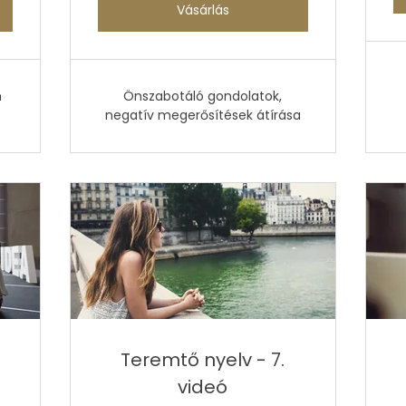
Vásárlás
m
Önszabotáló gondolatok,
negatív megerősítések átírása
Teremtő nyelv - 7.
videó