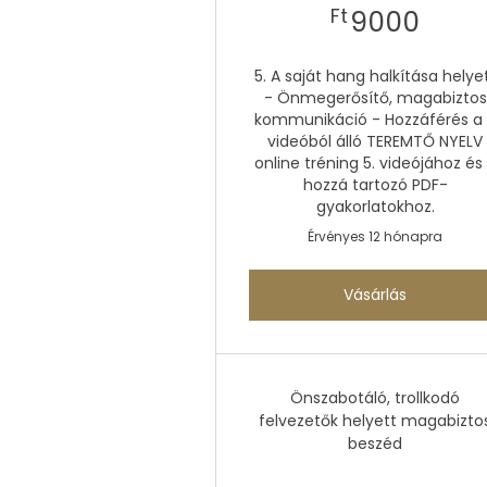
9000
Ft
9000
5. A saját hang halkítása helye
- Önmegerősítő, magabiztos
kommunikáció - Hozzáférés a
videóból álló TEREMTŐ NYELV
online tréning 5. videójához és
hozzá tartozó PDF-
gyakorlatokhoz.
Érvényes 12 hónapra
Vásárlás
Önszabotáló, trollkodó
felvezetők helyett magabizto
beszéd