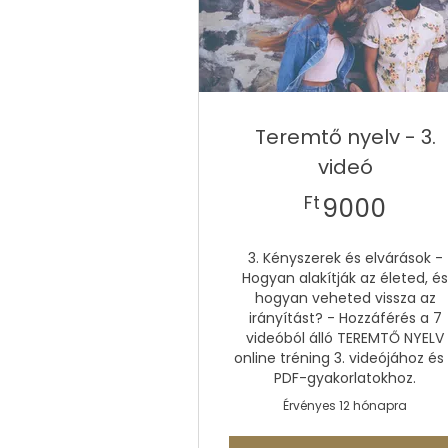
Teremtő nyelv - 3.
videó
9000
Ft
9000
3. Kényszerek és elvárások -
Hogyan alakítják az életed, é
hogyan veheted vissza az
irányítást? - Hozzáférés a 7
videóból álló TEREMTŐ NYELV
online tréning 3. videójához és
PDF-gyakorlatokhoz.
Érvényes 12 hónapra