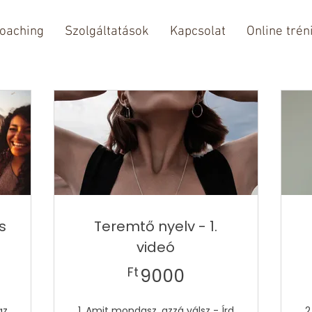
oaching
Szolgáltatások
Kapcsolat
Online trén
s
Teremtő nyelv - 1.
videó
00Ft
9000Ft
Ft
9000
az
1. Amit mondasz, azzá válsz - Írd
2