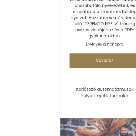
önszabotáló nyelvezeted, és
elsajátítod a sikeres és boldo
nyelvét. Hozzáférés a 7 videób
álló "TEREMTŐ NYELV" tréning
összes videójához és a PDF-
gyakorlatokhoz.
Érvényes 12 hónapra
Vásárlás
Korlátozó automatizmusok
helyett építő formulák