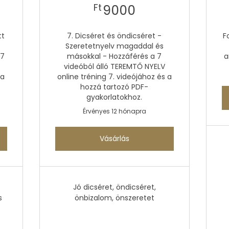
Ft
9000Ft
Ft
9000
tt
7. Dicséret és öndicséret -
F
Szeretetnyelv magaddal és
 7
másokkal - Hozzáférés a 7
a
videóból álló TEREMTŐ NYELV
 a
online tréning 7. videójához és a
hozzá tartozó PDF-
gyakorlatokhoz.
Érvényes 12 hónapra
Vásárlás
Jó dicséret, öndicséret,
s
önbizalom, önszeretet