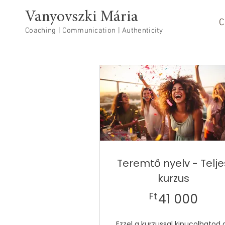
Vanyovszki Mária
C
Coaching | Communication | Authenticity
Teremtő nyelv - Telje
kurzus
41 0
Ft
41 000
Ezzel a kurzussal kipucolhatod 