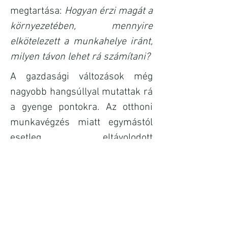
megtartása:
Hogyan érzi magát a
környezetében, mennyire
elkötelezett a munkahelye iránt,
milyen távon lehet rá számítani?
A gazdasági változások még
nagyobb hangsúllyal mutattak rá
a gyenge pontokra. Az otthoni
munkavégzés miatt egymástól
esetleg eltávolodott
munkatársak online és offline
összekovácsolásának és a
nehézségek közötti
eredményesség növelésnek is
hatékony eszközei a külső