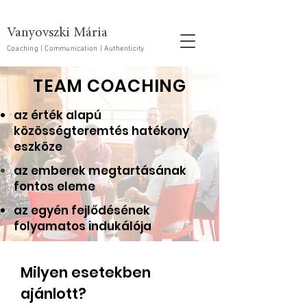
Vanyovszki Mária
Coaching | Communication | Authenticity
TEAM COACHING
az érték alapú
közösségteremtés hatékony
eszköze
az emberek megtartásának
fontos eleme
az egyén fejlődésének
folyamatos indukálója
Milyen esetekben
ajánlott?