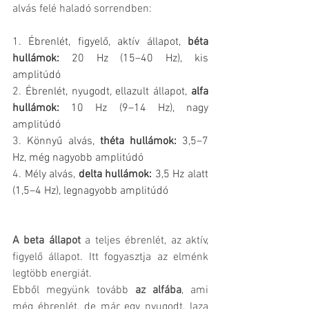
alvás felé haladó sorrendben:
1.
Ébrenlét, figyelő, aktív állapot, 
béta 
hullámok: 
20 Hz (15–40 Hz), kis 
amplitúdó
2.
Ébrenlét, nyugodt, ellazult állapot, 
alfa 
hullámok: 
10 Hz (9–14 Hz), nagy 
amplitúdó
3.
Könnyű alvás, 
théta hullámok:
 3,5–7 
Hz, még nagyobb amplitúdó
4.
Mély alvás, 
delta hullámok:
 3,5 Hz alatt 
(1,5–4 Hz), legnagyobb amplitúdó
A beta állapot 
a teljes ébrenlét, az aktív, 
figyelő állapot. Itt fogyasztja az elménk 
legtöbb energiát.
Ebből megyünk tovább 
az alfába
, ami 
még ébrenlét, de már egy nyugodt, laza 