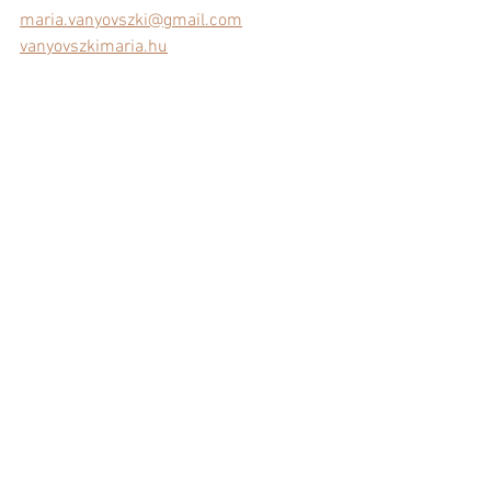
maria.vanyovszki@gmail.com
vanyovszkimaria.hu
Önismeret és önfejlesztés