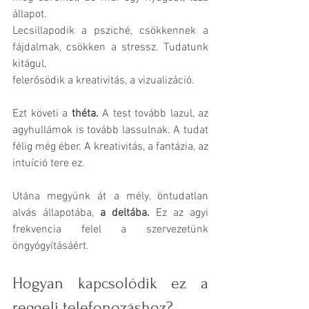
állapot. 
Lecsillapodik a psziché, csökkennek a 
fájdalmak, csökken a stressz. Tudatunk 
kitágul, 
felerősödik a kreativitás, a vizualizáció. 
Ezt követi a 
théta.
 A test tovább lazul, az 
agyhullámok is tovább lassulnak. A tudat 
félig még éber. A kreativitás, a fantázia, az 
intuíció tere ez. 
Utána megyünk át a mély, öntudatlan 
alvás állapotába, 
a deltába.
 Ez az agyi 
frekvencia felel a szervezetünk 
öngyógyításáért.
Hogyan kapcsolódik ez a 
reggeli telefonozáshoz?