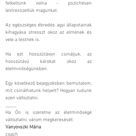
felkeltünk volna - pszichésen 
lestresszeltük magunkat.
Az egészséges ébredés agyi állapotainak 
kihagyása stresszt okoz az elmének és 
vele a testnek is. 
Ha ezt hosszútávon csináljuk, az 
hosszútávú károkat okoz az 
életminőségünkben.
Egy következő bejegyzésben bemutatom, 
mit csinálhatunk helyett? Hogyan tudunk 
ezen változtatni.
_____
Ha Ön is szeretne az életminőségé 
változtatni, várom megkeresését:
Vanyovszki Mária
coach