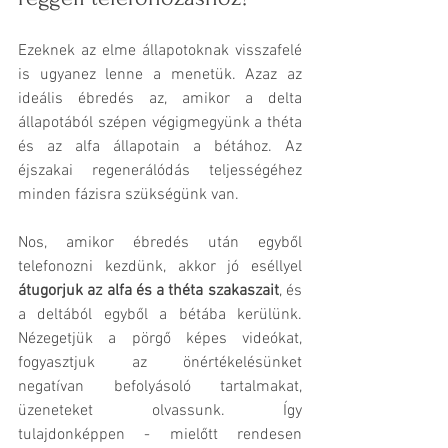
Ezeknek az elme állapotoknak visszafelé 
is ugyanez lenne a menetük. Azaz az 
ideális ébredés az, amikor a delta 
állapotából szépen végigmegyünk a théta 
és az alfa állapotain a bétához. Az 
éjszakai regenerálódás teljességéhez 
minden fázisra szükségünk van.
Nos, amikor ébredés után egyből 
telefonozni kezdünk, akkor jó eséllyel 
átugorjuk az alfa és a théta szakaszait
, és 
a deltából egyből a bétába kerülünk. 
Nézegetjük a pörgő képes videókat, 
fogyasztjuk az önértékelésünket 
negatívan befolyásoló tartalmakat, 
üzeneteket olvassunk. Így 
tulajdonképpen - mielőtt rendesen 