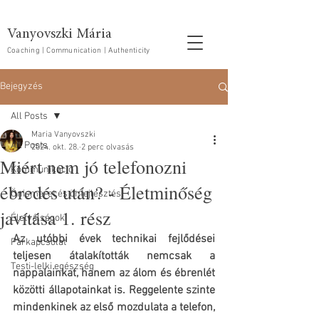
Vanyovszki Mária
Coaching | Communication | Authenticity
Bejegyzés
All Posts
Maria Vanyovszki
All Posts
2024. okt. 28.
2 perc olvasás
Miért nem jó telefonozni
Kommunikáció
ébredés után? - Életminőség
Önismeret és önfejlesztés
javítása 1. rész
Életválságok
Az utóbbi évek technikai fejlődései 
Párkapcsolat
teljesen átalakították nemcsak a 
Testi-lelki egészség
nappalainkat, hanem az álom és ébrenlét 
közötti állapotainkat is. Reggelente szinte 
mindenkinek az első mozdulata a telefon, 