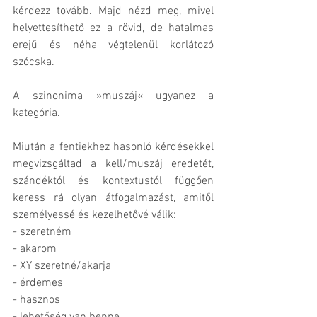
kérdezz tovább. Majd nézd meg, mivel 
helyettesíthető ez a rövid, de hatalmas 
erejű és néha végtelenül korlátozó 
szócska. 
A szinonima »muszáj« ugyanez a 
kategória.
Miután a fentiekhez hasonló kérdésekkel 
megvizsgáltad a kell/muszáj eredetét, 
szándéktól és kontextustól függően 
keress rá olyan átfogalmazást, amitől 
személyessé és kezelhetővé válik:
- szeretném
- akarom
- XY szeretné/akarja
- érdemes
- hasznos