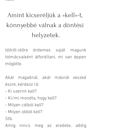
Amint kicseréljük a »kell«-t, 
könnyebbé válnak a döntési 
helyzetek.
Időről-időre érdemes saját magunk 
tolmácsaiként átfordítani, mi van éppen 
mögötte. 
Akár magadnál, akár másnál veszed 
észre, kérdezz rá:
- Ki szerint kell? 
- Ki/mi mondta, hogy kell?
- Milyen célból kell?
- Milyen okból kell?
Stb.
Amíg nincs meg az eredete, addig 