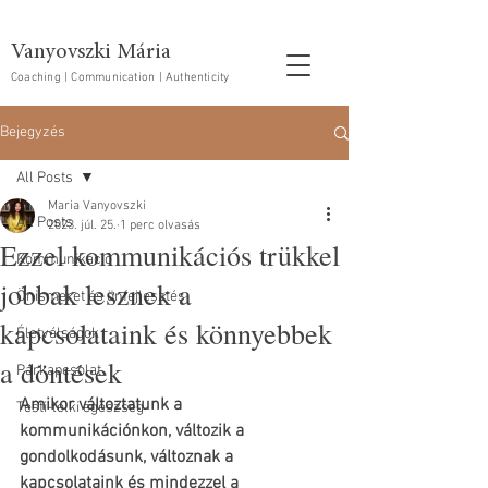
Vanyovszki Mária
Coaching | Communication | Authenticity
Bejegyzés
All Posts
Maria Vanyovszki
All Posts
2023. júl. 25.
1 perc olvasás
Ezzel kommunikációs trükkel
Kommunikáció
jobbak lesznek a
Önismeret és önfejlesztés
kapcsolataink és könnyebbek
Életválságok
a döntések
Párkapcsolat
Amikor változtatunk a 
Testi-lelki egészség
kommunikációnkon, változik a 
gondolkodásunk, változnak a 
kapcsolataink és mindezzel a 