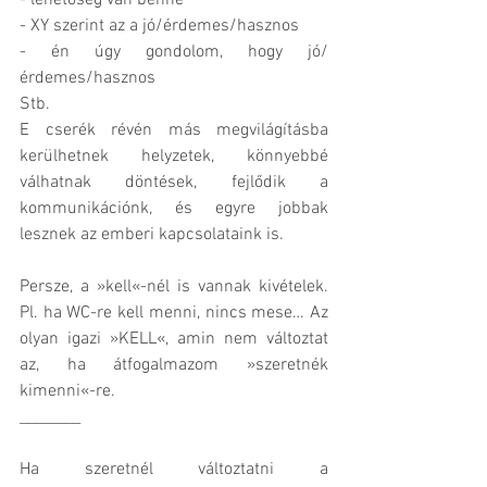
- lehetőség van benne
- XY szerint az a jó/érdemes/hasznos
- én úgy gondolom, hogy jó/
érdemes/hasznos
Stb.
E cserék révén más megvilágításba 
kerülhetnek helyzetek, könnyebbé 
válhatnak döntések, fejlődik a 
kommunikációnk, és egyre jobbak 
lesznek az emberi kapcsolataink is.
Persze, a »kell«-nél is vannak kivételek. 
Pl. ha WC-re kell menni, nincs mese… Az 
olyan igazi »KELL«, amin nem változtat 
az, ha átfogalmazom »szeretnék 
kimenni«-re.
________
Ha szeretnél változtatni a 