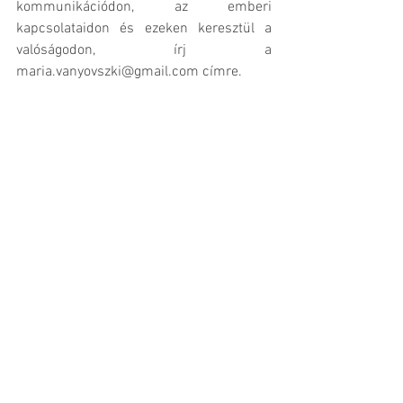
kommunikációdon, az emberi 
kapcsolataidon és ezeken keresztül a 
valóságodon, írj a 
maria.vanyovszki@gmail.com címre.
Vanyovszki Mária
Coach | Mentor | Tanácsadó 
https://www.vanyovszkimaria.hu/
Kommunikáció