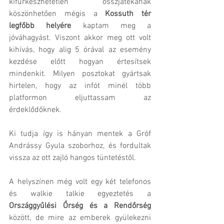
kifürkészhetetlen összjátékának 
köszönhetően mégis a 
Kossuth tér 
legfőbb helyére 
kaptam meg a 
jóváhagyást. Viszont akkor meg ott volt 
kihívás, hogy alig 5 órával az esemény 
kezdése előtt hogyan értesítsek 
mindenkit. Milyen posztokat gyártsak 
hirtelen, hogy az infót minél több 
platformon eljuttassam az 
érdeklődőknek. 
Ki tudja így is hányan mentek a Gróf 
Andrássy Gyula szoborhoz, és fordultak 
vissza az ott zajló hangos tüntetéstől.
A helyszínen még volt egy két telefonos 
és walkie talkie egyeztetés a 
Országgyűlési Őrség és a Rendőrség
között, de mire az emberek gyülekezni 