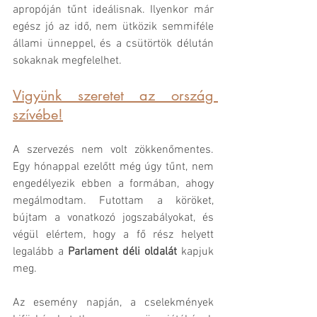
apropóján tűnt ideálisnak. Ilyenkor már 
egész jó az idő, nem ütközik semmiféle 
állami ünneppel, és a csütörtök délután 
sokaknak megfelelhet. 
Vigyünk szeretet az ország 
szívébe!
A szervezés nem volt zökkenőmentes. 
Egy hónappal ezelőtt még úgy tűnt, nem 
engedélyezik ebben a formában, ahogy 
megálmodtam. Futottam a köröket, 
bújtam a vonatkozó jogszabályokat, és 
végül elértem, hogy a fő rész helyett 
legalább a 
Parlament déli oldalát 
kapjuk 
meg. 
Az esemény napján, a cselekmények 