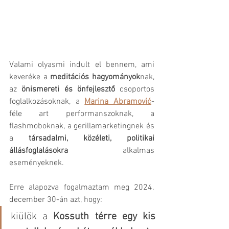
Valami olyasmi indult el bennem, ami 
keveréke a 
meditációs hagyományok
nak, 
az 
önismereti és önfejlesztő
 csoportos 
foglalkozásoknak, a 
Marina Abramović
-
féle art performanszoknak, a 
flashmoboknak, a gerillamarketingnek és 
a 
társadalmi, közéleti, politikai 
állásfoglalásokra
 alkalmas 
eseményeknek.
Erre alapozva fogalmaztam meg 2024. 
december 30-án azt, hogy:
kiülök a 
Kossuth térre egy kis 