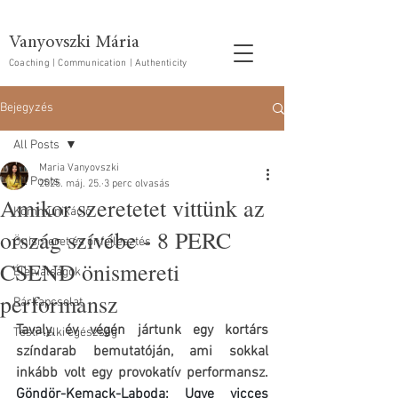
Vanyovszki Mária
Coaching | Communication | Authenticity
Bejegyzés
All Posts
Maria Vanyovszki
All Posts
2025. máj. 25.
3 perc olvasás
Amikor szeretetet vittünk az
Kommunikáció
ország szívébe - 8 PERC
Önismeret és önfejlesztés
CSEND önismereti
Életválságok
performansz
Párkapcsolat
Tavaly, év végén jártunk egy kortárs 
Testi-lelki egészség
színdarab bemutatóján, ami sokkal 
inkább volt egy provokatív performansz. 
Göndör-Kemack-Laboda: Ugye vicces 