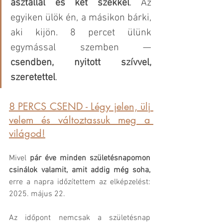
asztallal és két székkel
. Az 
egyiken ülök én, a másikon bárki, 
aki kijön. 8 percet ülünk 
egymással szemben — 
csendben, nyitott szívvel, 
szeretettel
.
8 PERCS CSEND - Légy jelen, ülj 
velem és változtassuk meg a 
világod!
Mivel 
pár éve minden születésnapomon 
csinálok valamit, amit addig még soha,
erre a napra időzítettem az elképzelést: 
2025. május 22.
Az időpont nemcsak a születésnap 