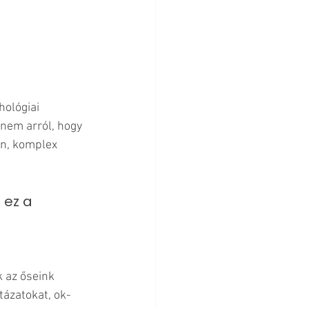
hológiai 
nem arról, hogy 
rn, komplex 
ez a 
 az őseink 
tázatokat, ok-