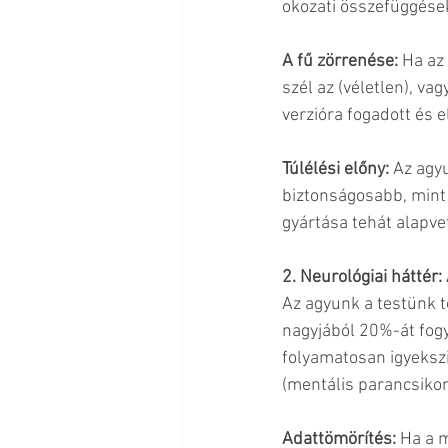
okozati összefüggése
A fű zörrenése: 
Ha az 
szél az (véletlen), vag
verzióra fogadott és el
Túlélési előny: 
Az agy
biztonságosabb, mint 
gyártása tehát alapvet
2. Neurológiai háttér
Az agyunk a testünk t
nagyjából 20%-át fogya
folyamatosan igyekszi
(mentális parancsikon
Adattömörítés: 
Ha a m