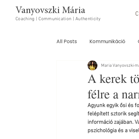
Vanyovszki Mária
C
Coaching | Communication | Authenticity
All Posts
Kommunikáció
Testi-lelki egészség
Maria Vanyovszki
má
A kerek tö
félre a na
Agyunk egyik ősi és f
felépített sztorik seg
információ zajában. 
pszichológia és a vise