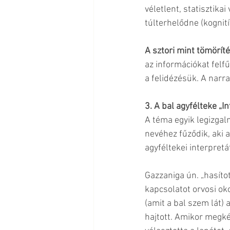
véletlent, statisztika
túlterhelődne (kognití
A sztori mint tömörít
az információkat felfű
a felidézésük. A narr
3. A bal agyfélteke „I
A téma egyik legizgal
nevéhez fűződik, aki a
agyféltekei interpretá
Gazzaniga ún. „hasítot
kapcsolatot orvosi ok
(amit a bal szem lát) 
hajtott. Amikor megkér