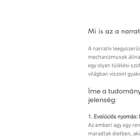
Mi is az a narrat
A narratív leegyszerűs
mechanizmusok állnak
egy olyan túlélési sz
világban viszont gyak
Íme a tudományo
jelenség:
1. Evolúciós nyomás: 
Az emberi agy egy ren
maradtak életben, aki