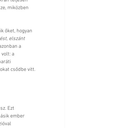
ran teljesen 
sze, miközben 
ik őket, hogyan 
ést, elszánt 
azonban a 
volt: a 
aráti 
okat csődbe vitt.
z. Ezt 
másik ember 
ióval 