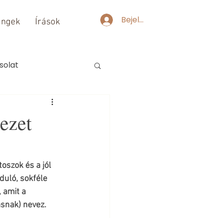
Bejelentkezés
ingek
Írások
solat
ezet
oszok és a jól 
duló, sokféle 
 amit a 
ásnak) nevez.