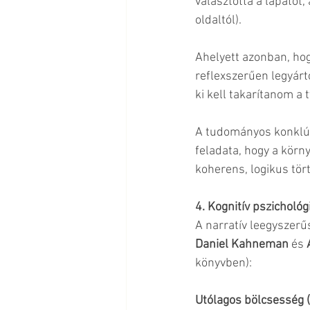
választotta a lapátot,
oldaltól).
Ahelyett azonban, hog
reflexszerűen legyárt
ki kell takarítanom a t
A tudományos konklúz
feladata, hogy a körn
koherens, logikus tör
4. Kognitív pszichológi
A narratív leegyszerű
Daniel Kahneman
 és 
könyvben):
Utólagos bölcsesség (