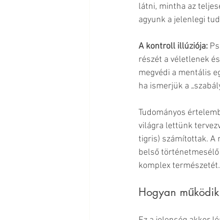
látni, mintha az teljes
agyunk a jelenlegi tud
A kontroll illúziója: 
Ps
részét a véletlenek és
megvédi a mentális egé
ha ismerjük a „szabályo
Tudományos értelembe
világra lettünk tervez
tigris) számítottak. A
belső történetmesélő 
komplex természetét.
Hogyan működik a