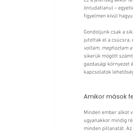
Ez a jelenség akkor l
öntudatlanul – egyetl
figyelmen kívül hagyu
Gondoljunk csak a sik
jutottak el a csúcsra, 
voltam, meghoztam a 
sikerük mögött számtal
gazdasági környezet ép
kapcsolatok lehetőség
Amikor mások fel
Minden ember alkot vé
ugyanakkor mindig ré
minden pillanatát. Az 