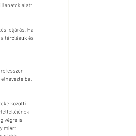
llanatok alatt 
ési eljárás. Ha 
 a tárolásuk és 
professzor 
 elnevezte bal 
teke közötti 
yféltekéjének 
g végre is 
y miért 