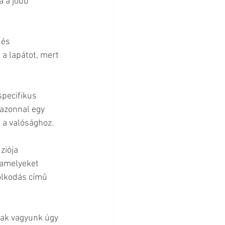
a a jobb 
 és 
a lapátot, mert 
pecifikus 
 azonnal egy 
 a valósághoz.
úziója
 amelyeket 
olkodás című 
ak vagyunk úgy 