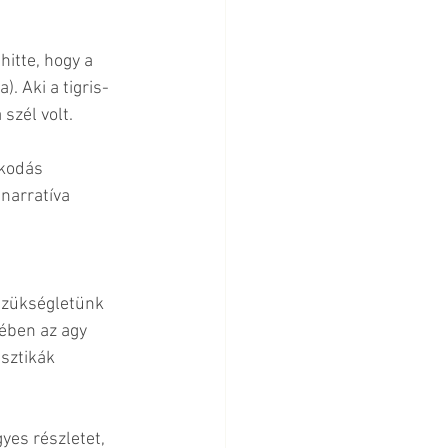
hitte, hogy a 
). Aki a tigris-
 szél volt.
kodás 
 narratíva 
szükségletünk 
kében az agy 
sztikák 
yes részletet, 