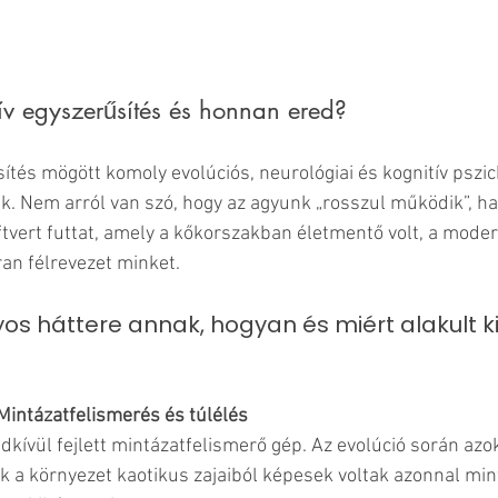
ív egyszerűsítés és honnan ered?
ítés mögött komoly evolúciós, neurológiai és kognitív pszic
. Nem arról van szó, hogy az agyunk „rosszul működik”, ha
oftvert futtat, amely a kőkorszakban életmentő volt, a mode
ran félrevezet minket.
s háttere annak, hogyan és miért alakult ki 
Mintázatfelismerés és túlélés
dkívül fejlett mintázatfelismerő gép. Az evolúció során azok
k a környezet kaotikus zajaiból képesek voltak azonnal min