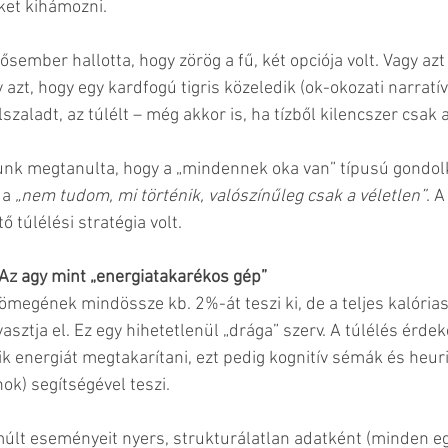
ket kihámozni.
ősember hallotta, hogy zörög a fű, két opciója volt. Vagy azt 
y azt, hogy egy kardfogú tigris közeledik (ok-okozati narratíva
szaladt, az túlélt – még akkor is, ha tízből kilencszer csak a
unk megtanulta, hogy a „mindennek oka van” típusú gondol
a 
„nem tudom, mi történik, valószínűleg csak a véletlen”
. A
ő túlélési stratégia volt.
: Az agy mint „energiatakarékos gép”
ömegének mindössze kb. 2%-át teszi ki, de a teljes kalória
sztja el. Ez egy hihetetlenül „drága” szerv. A túlélés érde
k energiát megtakarítani, ezt pedig kognitív sémák és heuri
ok) segítségével teszi.
últ eseményeit nyers, strukturálatlan adatként (minden eg