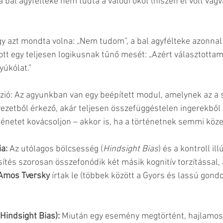
 a bal agyfélteke nem tudta a valódi okot (hiszen el volt vágv
y azt mondta volna: „Nem tudom”, a bal agyfélteke azonnal
ott egy teljesen logikusnak tűnő mesét: „Azért választottam 
yúkólat.”
ió: Az agyunkban van egy beépített modul, amelynek az a s
yezetből érkező, akár teljesen összefüggéstelen ingerekből
ténetet kovácsoljon – akkor is, ha a történetnek semmi köze
a: 
Az utólagos bölcsesség (
Hindsight Bias
) és a kontroll ill
sítés szorosan összefonódik két másik kognitív torzítással,
Amos Tversky
 írtak le (többek között a Gyors és lassú gond
Hindsight Bias):
 Miután egy esemény megtörtént, hajlamos