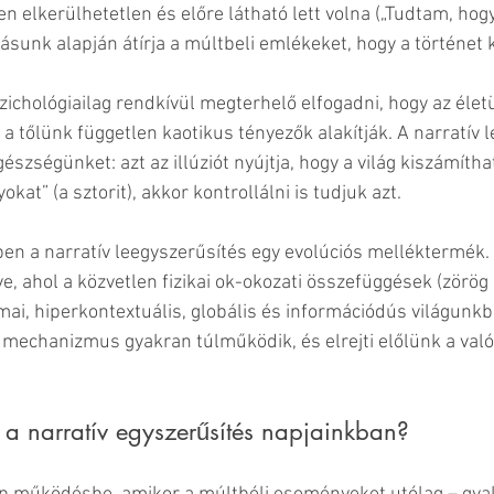
en elkerülhetetlen és előre látható lett volna („Tudtam, hogy 
ásunk alapján átírja a múltbeli emlékeket, hogy a történet 
zichológiailag rendkívül megterhelő elfogadni, hogy az élet
 a tőlünk független kaotikus tényezők alakítják. A narratív 
szségünket: azt az illúziót nyújtja, hogy a világ kiszámíthat
kat” (a sztorit), akkor kontrollálni is tudjuk azt.
n a narratív leegyszerűsítés egy evolúciós melléktermék. 
ve, ahol a közvetlen fizikai ok-okozati összefüggések (zörög a
 mai, hiperkontextuális, globális és információdús világunkb
mechanizmus gyakran túlműködik, és elrejti előlünk a valós
 narratív egyszerűsítés napjainkban?