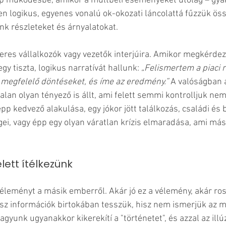
ép működésbe, amikor a múltbéli eseményeket utólag – gyak
en logikus, egyenes vonalú ok-okozati láncolattá fűzzük ös
nk részleteket és árnyalatokat. 
eres vállalkozók vagy vezetők interjúira. Amikor megkérdez
egy tiszta, logikus narratívát hallunk: 
„Felismertem a piaci r
megfelelő döntéseket, és íme az eredmény.”
 A valóságban 
an olyan tényező is állt, ami felett semmi kontrolljuk nem 
p kedvező alakulása, egy jókor jött találkozás, családi és b
ei, vagy épp egy olyan váratlan krízis elmaradása, ami más
ett ítélkezünk
leményt a másik emberről. Akár jó ez a vélemény, akár ross
sz információk birtokában tesszük, hisz nem ismerjük az 
agyunk ugyanakkor kikerekítí a "történetet", és azzal az illúz