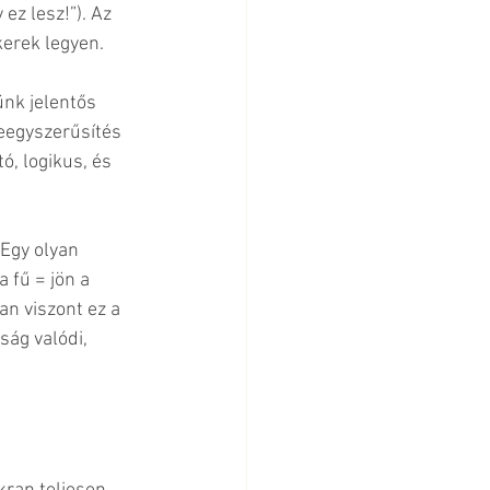
ez lesz!”). Az 
kerek legyen.
ünk jelentős 
leegyszerűsítés 
ó, logikus, és 
Egy olyan 
 fű = jön a 
an viszont ez a 
ág valódi, 