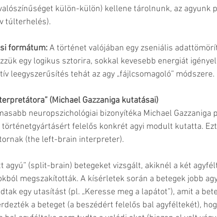
i valószínűséget külön-külön) kellene tárolnunk, az agyunk pi
v túlterhelés).
ési formátum: 
A történet valójában egy zseniális adattömörít
zzük egy logikus sztorira, sokkal kevesebb energiát igényel
atív leegyszerűsítés tehát az agy „fájlcsomagoló” módszere.
nterpretátora” (Michael Gazzaniga kutatásai)
masabb neuropszichológiai bizonyítéka Michael Gazzaniga 
 történetgyártásért felelős konkrét agyi modult kutatta. Ezt
tornak (the left-brain interpreter).
t agyú” (split-brain) betegeket vizsgált, akiknél a két agyfél
okból megszakították. A kísérletek során a betegek jobb ag
adtak egy utasítást (pl. „Keresse meg a lapátot”), amit a bete
dezték a beteget (a beszédért felelős bal agyféltekét), hog